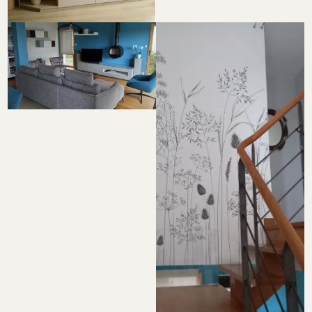
Quimper – Teinte vert
moderne
Rénovation salon moderne
avec peinture bleu à
Quimper