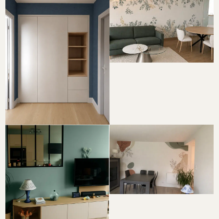
Aménagement intérieur
complet salon et séjour
Meuble d’entrée sur mesure
avec rangements et
étagères
Rénovation peinture cuisine
Quimper – Teinte terracotta
Rénovation peinture salon à