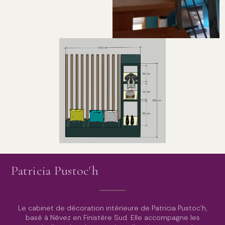
Cage d’escalier décorée à
Quimper
Meuble d’entrée sur mesure
230 cm avec rangements
intégrés
Patricia Pustoc'h
Le cabinet de décoration intérieure de Patricia Pustoc’h,
basé à Névez en Finistère Sud. Elle accompagne les